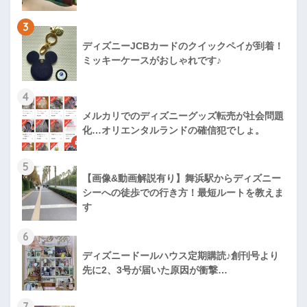
3
ディズニーJCBカードのクイックペイが到着！
ミッキーケースがおしゃれです♪
4
メルカリでのディズニーグッズ転売が社会問題
化…オリエンタルランドの確信犯でしょ。
5
【画像&動画解説有り】舞浜駅からディズニー
シーへの徒歩での行き方！最短ルートを教えま
す
6
ディズニードールハウス定期購読♪創刊号より
先に2、3号が届いた原因が衝撃…
7