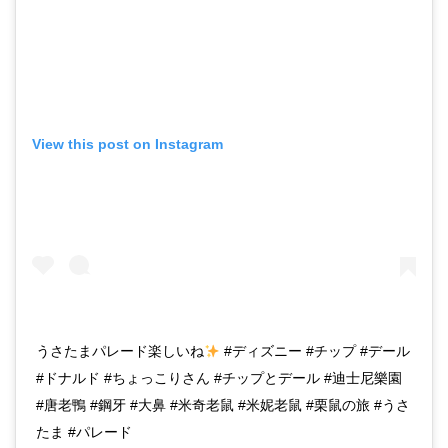
View this post on Instagram
うさたまパレード楽しいね
#ディズニー #チップ #デール
#ドナルド #ちょっこりさん #チップとデール #迪士尼樂園
#唐老鴨 #鋼牙 #大鼻 #米奇老鼠 #米妮老鼠 #栗鼠の旅 #うさ
たま #パレード