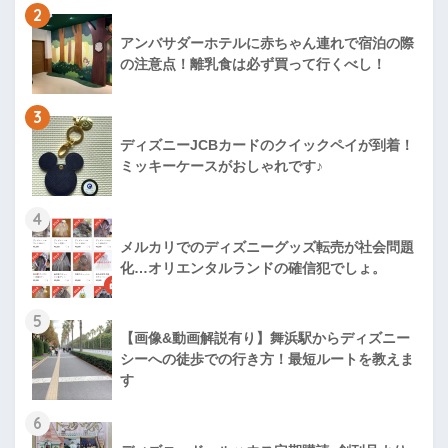
2
アンバサダーホテルに赤ちゃん連れで宿泊の際
の注意点！離乳食は必ず買って行くべし！
3
ディズニーJCBカードのクイックペイが到着！
ミッキーケースがおしゃれです♪
4
メルカリでのディズニーグッズ転売が社会問題
化…オリエンタルランドの確信犯でしょ。
5
【画像&動画解説有り】舞浜駅からディズニー
シーへの徒歩での行き方！最短ルートを教えま
す
6