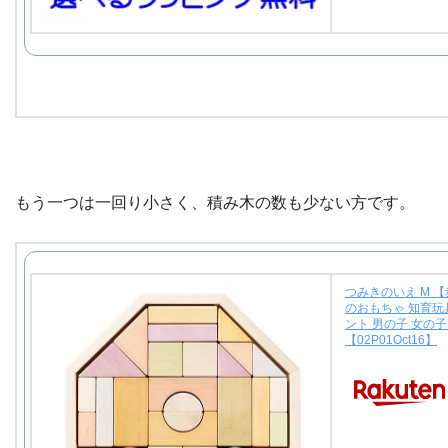
もう一つは一回り小さく、積み木の数も少ない方です。
つみきのいえ M 【
のおもちゃ 知育玩
ント 男の子 女の
【02P01Oct16】