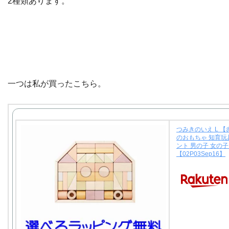
2種類あります。
一つは私が買ったこちら。
つみきのいえ L 【
のおもちゃ 知育玩
ント 男の子 女の
【02P03Sep16】